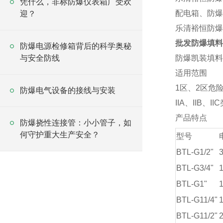
凭什么，非标防爆仪表箱广受欢
配电箱、防爆
迎？
乐清裕恒防爆
批发防爆填料函
防爆电源检修箱背后的科学奥秘
与安全防线
防爆凯装填料
适用范围
1区、2区危
防爆电气设备的接线与安装
IIA、IIB、
产品特点
防爆挠性连接管：小小管子，如
何守护重大生产安全？
型号
BTL-G1/2"
3
BTL-G3/4"
1
BTL-G1"
1
BTL-G11/4"
1
BTL-G11/2"
2