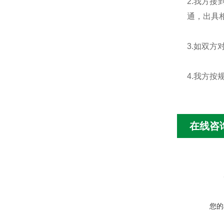
2.我方
通，出具
3.如双
4.我方
在线咨
您的