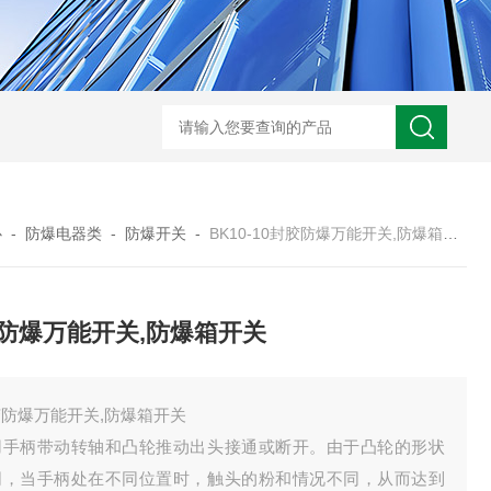
-非标定做防爆电源检修箱
防爆磁力启动器批发价
BXK-户外防爆仪表箱
B
心
-
防爆电器类
-
防爆开关
-
BK10-10封胶防爆万能开关,防爆箱开关
防爆万能开关,防爆箱开关
防爆万能开关,防爆箱开关
用手柄带动转轴和凸轮推动出头接通或断开。由于凸轮的形状
同，当手柄处在不同位置时，触头的粉和情况不同，从而达到