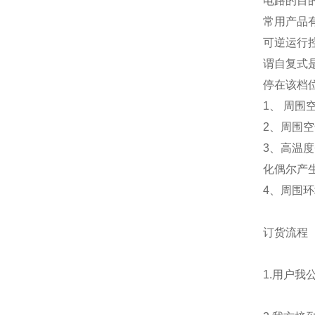
电路的目
常用产品有
可逆运行
谓自复式
停在该档
1、 周围
2、周围空
3、高温度
化偶尔产
4、周围
订货流程
1.用户