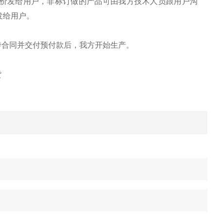
报价发给用户，非标订做的产品可由我方技术人员跟用户沟
发给用户。
传合同并交付预付款后，我方开始生产。
货