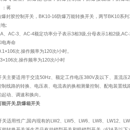
，：蒋
10防爆封胶控制开关，BK10-16防爆万能转换开关，两节BK10系列
接地;
23A、AC-3、AC-4额定功率分子表示3相3级,分母表示1相2级,AC
和电寿命
.1×106次.操作频率为120次/小时。
03×106次.操作频率为120次/小时
关主要适用于交流50Hz、额定工作电压380V及以下、直流压22
控制线路的转换、电压表、电流表的换相测量控制、配电装置
线
的起动、调速和换向
。
万能开关,防爆箱开关
关适用性广,国内现有的LW2、LW5、LW6、LW8、LW12、L
万能转换开关派生产品有挂锁型开关和暗锁型开关（63A及以下