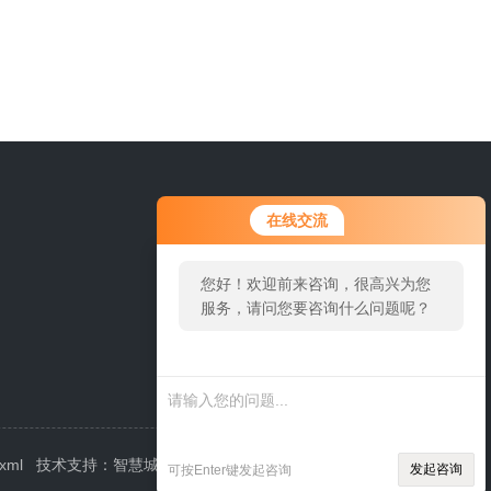
0577-62120902
在线交流
您好！欢迎前来咨询，很高兴为您
服务，请问您要咨询什么问题呢？
.xml
技术支持：
智慧城市网
管理登陆
发起咨询
可按Enter键发起咨询