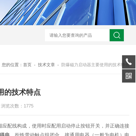
-非标定做防爆电源检修箱
防爆磁力启动器批发价
BXK-户外防爆仪表箱
B
您的位置：
首页
-
技术文章
-
防爆磁力启动器主要使用的技术特点
用的技术特点
浏览次数：1775
相应配线构成，使用时应配用启动停止按钮开关，并正确连接
得电
，衔铁带动触点组闭合，接通用电器（一般为电机）电