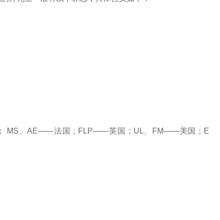
 MS、AE——法国；FLP——英国；UL、FM——美国；E