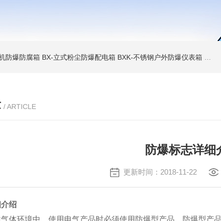
6碎煤机防爆防腐箱
BX-立式粉尘防爆配电箱
BXK-不锈钢户外防爆仪表箱
BX
章
/ ARTICLE
防爆标志详细
更新时间：2018-11-22
细介绍
性气体环境中，使用电气产品时必须使用防爆型产品。防爆型产