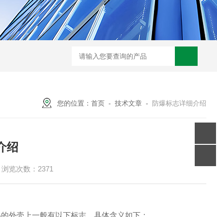
-非标定做防爆电源检修箱
防爆磁力启动器批发价
BXK-户外防爆仪表箱
B
您的位置：
首页
-
技术文章
-
防爆标志详细介绍
介绍
浏览次数：2371
品的外壳上一般有以下标志，具体含义如下：