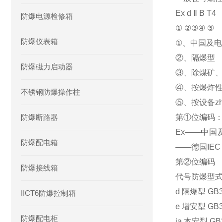
Ex d Ⅱ B T4
防爆电源检修箱
① ②③④ ⑤
防爆仪表箱
①、中国及
②、隔爆型
防爆磁力启动器
③、除煤矿
④、按爆炸性
不锈钢防爆操作柱
⑤、按设备z
防爆断路器
第①位编码
Ex——中国
防爆配电箱
——德国IE
第②位编码
防爆接线箱
代号防爆型
d 隔爆型 GB
IICT6防爆控制箱
e 增安型 GB
防爆配电柜
ia 本安型 G