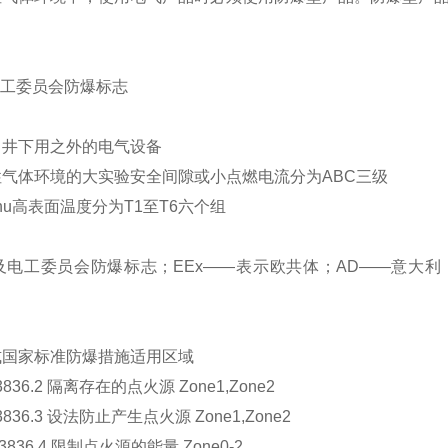
电工委员会防爆标志
、井下用之外的电气设备
气体环境的大实验安全间隙或小点燃电流分为ABC三级
hu高表面温度分为T1至T6六个组
：
及电工委员会防爆标志；EEx——表示欧共体；AD——意大利；
C
式国家标准防爆措施适用区域
3836.2 隔离存在的点火源 Zone1,Zone2
3836.3 设法防止产生点火源 Zone1,Zone2
B3836.4 限制点火源的能量 Zone0-2