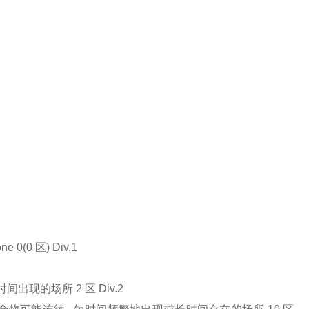
(0 区) Div.1
现的场所 2 区 Div.2