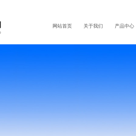
服
网站首页
关于我们
产品中心