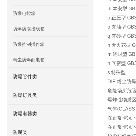
ib 本安型 GB
防爆电控箱
p 正压型 GB
o 充油型 GB
防爆防腐接线箱
q 充砂型 GB
防爆控制操作箱
n 无火花型 G
m 浇封型 GB
粉尘防爆配电箱
h 气密型 GB
s 特殊型
防爆管件类
DIP 粉尘
危险场所危
防爆灯具类
爆炸性物质
气体(CLASS
防爆电器类
在正常情况下
在正常情况下爆
防腐类