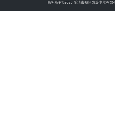
版权所有©2026 乐清市裕恒防爆电器有限公司 Al