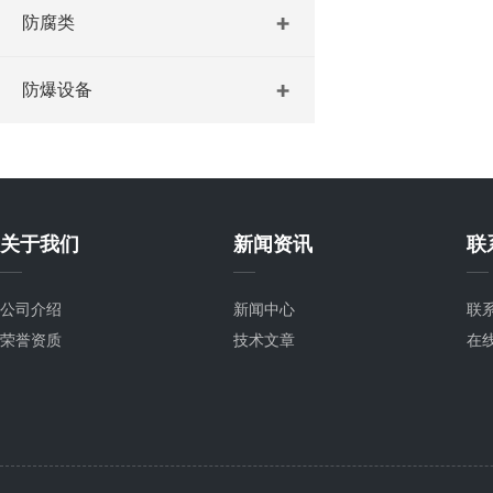
防腐类
防爆设备
关于我们
新闻资讯
联
公司介绍
新闻中心
联
荣誉资质
技术文章
在