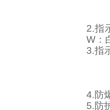
Ⅱ
Ⅲ
2.
W：
3.指
b:
c
d:
4.防
5.防