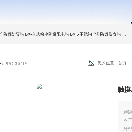
6碎煤机防爆防腐箱
BX-立式粉尘防爆配电箱
BXK-不锈钢户外防爆仪表箱
BX
心
您的位置：
首页
/ PRODUCTS
触摸
触
本
外