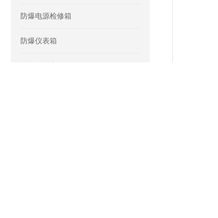
防爆电源检修箱
防爆仪表箱
防爆磁力启动器
不锈钢防爆操作柱
防爆断路器
防爆配电箱
防爆接线箱
产品详
IICT6防爆控制箱
触摸屏防
防爆配电柜
裕恒防爆