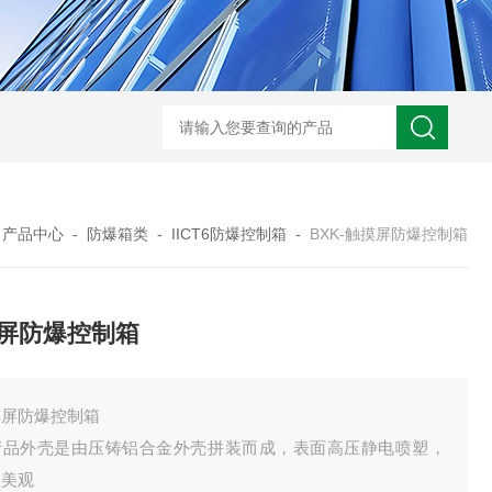
-非标定做防爆电源检修箱
防爆磁力启动器批发价
BXK-户外防爆仪表箱
B
-
产品中心
-
防爆箱类
-
IICT6防爆控制箱
-
BXK-触摸屏防爆控制箱
屏防爆控制箱
摸屏防爆控制箱
产品外壳是由压铸铝合金外壳拼装而成，表面高压静电喷塑，
型美观