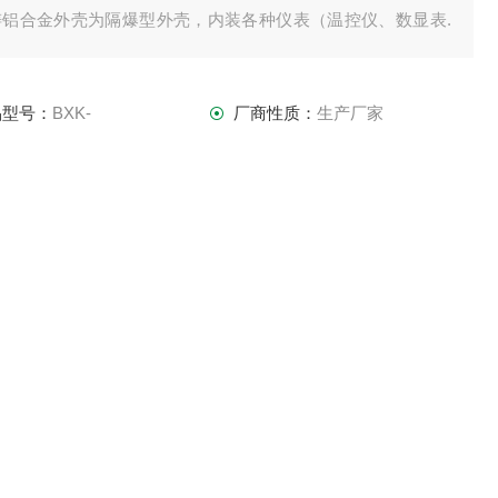
铸铝合金外壳为隔爆型外壳，内装各种仪表（温控仪、数显表.
表.电流表等）组成
品型号：
BXK-
厂商性质：
生产厂家
新时间：
2025-05-04
访 问 量：
1958
0577-62120902
立即咨询
联系电话：
防爆管件，防爆灯具等防爆非标产品的定制，咨询。(同