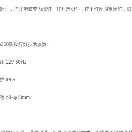
光源时，拧开塑胶套内螺钉，打开透明件，拧下灯座固定螺钉，取
6300防爆行灯技术参数:
:12V 50Hz
:IP65
:φ8~φ10mm