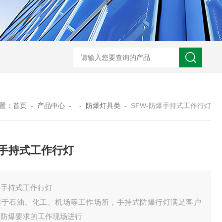
-非标定做防爆电源检修箱
防爆磁力启动器批发价
BXK-户外防爆仪表箱
B
置：
首页
-
产品中心
- -
防爆灯具类
-
SFW-防爆手持式工作行灯
手持式工作行灯
爆手持式工作行灯
用于石油、化工、机场等工作场所，手持式防爆行灯满足客户
有防爆要求的工作现场进行