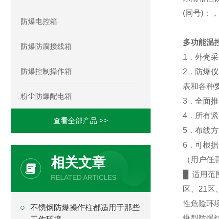
(同号)：
防爆电控箱
多功能温
防爆防腐接线箱
1．外壳
防爆控制操作箱
2．防爆
表和各种
粉尘防爆配电箱
3．全面
4．所有紧
查看全部产品 >>
5．布线
6．可根
相关文章
（用户任
█ 适用范
RELATED ARTICLES
区、21
性危险环
不锈钢防爆操作柱都适用于那些
爆型防爆