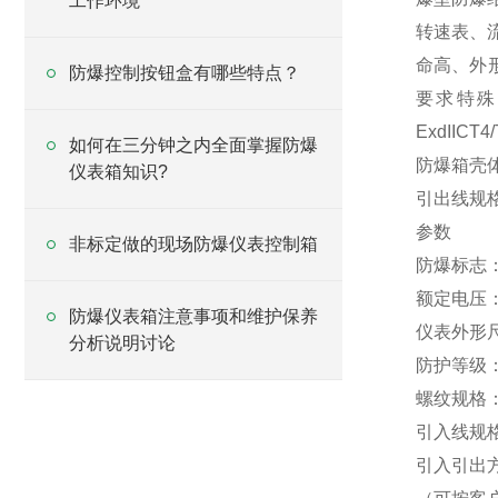
工作环境
转速表、
命高、外
防爆控制按钮盒有哪些特点？
要求特殊
ExdIIC
如何在三分钟之内全面掌握防爆
防爆箱壳体；
仪表箱知识?
引出线规格
参数
非标定做的现场防爆仪表控制箱
防爆标志：Exd
额定电压：A
防爆仪表箱注意事项和维护保养
仪表外形
分析说明讨论
防护等级：IP
螺纹规格：D
引入线规格
引入引出