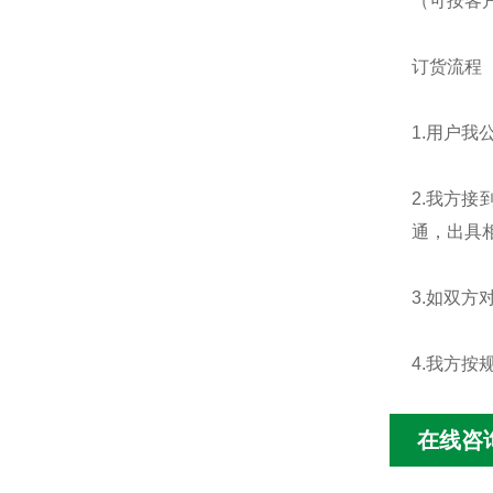
（可按客
订货流程
1.用户
2.我方
通，出具
3.如双
4.我方
在线咨