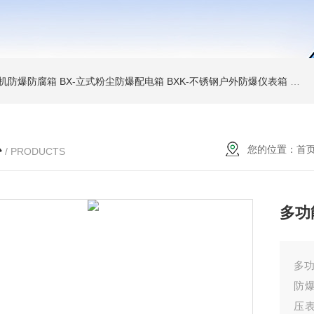
6碎煤机防爆防腐箱
BX-立式粉尘防爆配电箱
BXK-不锈钢户外防爆仪表箱
BX
心
您的位置：
首
/ PRODUCTS
多功
多
防
压