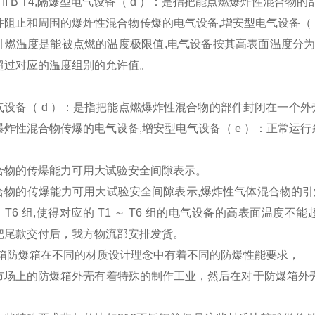
de II B T4,隔爆型电气设备（ d ）：是指把能点燃爆炸性
并阻止和周围的爆炸性混合物传爆的电气设备,增安型电气设备（ 
燃温度是能被点燃的温度极限值,电气设备按其高表面温度分为 T1 ～
超过对应的温度组别的允许值。
气设备（ d ）：是指把能点燃爆炸性混合物的部件封闭在一个外
炸性混合物传爆的电气设备,增安型电气设备（ e ）：正常运行
合物的传爆能力可用大试验安全间隙表示。
合物的传爆能力可用大试验安全间隙表示,爆炸性气体混合物的引
 ～ T6 组,使得对应的 T1 ～ T6 组的电气设备的高表面
把尾款交付后，我方物流部安排发货。
箱防爆箱在不同的材质设计理念中有着不同的防爆性能要求，
市场上的防爆箱外壳有着特殊的制作工业，然后在对于防爆箱外壳