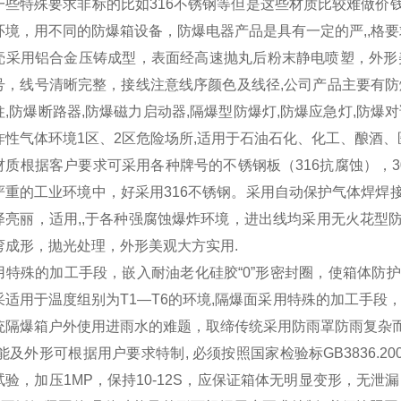
一些特殊要求非标的比如316不锈钢等但是这些材质比较难做价
环境，用不同的防爆箱设备，防爆电器产品是具有一定的严,,格要
壳采用铝合金压铸成型，表面经高速抛丸后粉末静电喷塑，外形
，线号清晰完整，接线注意线序颜色及线径,公司产品主要有防爆配
,防爆断路器,防爆磁力启动器,隔爆型防爆灯,防爆应急灯,防爆对
炸性气体环境1区、2区危险场所,适用于石油石化、化工、酿酒
材质根据客户要求可采用各种牌号的不锈钢板（316抗腐蚀），
严重的工业环境中，好采用316不锈钢。采用自动保护气体焊焊
泽亮丽，适用,,于各种强腐蚀爆炸环境，进出线均采用无火花型
弯成形，抛光处理，外形美观大方实用.
用特殊的加工手段，嵌入耐油老化硅胶“0”形密封圈，使箱体防护
适用于温度组别为T1—T6的环境,隔爆面采用特殊的加工手段，嵌
统隔爆箱户外使用进雨水的难题，取缔传统采用防雨罩防雨复杂而
能及外形可根据用户要求特制, 必须按照国家检验标GB3836.200
试验，加压1MP，保持10-12S，应保证箱体无明显变形，无