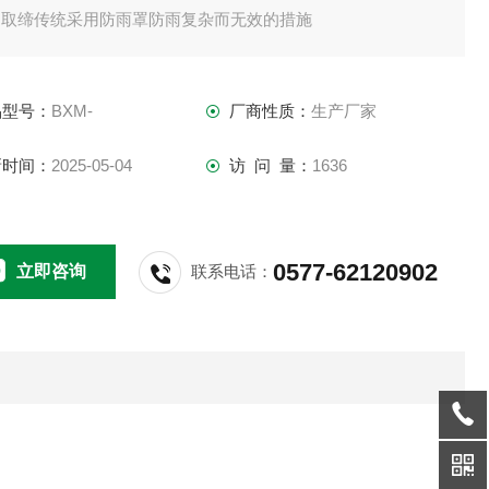
，取缔传统采用防雨罩防雨复杂而无效的措施
品型号：
BXM-
厂商性质：
生产厂家
新时间：
2025-05-04
访 问 量：
1636
0577-62120902
立即咨询
联系电话：