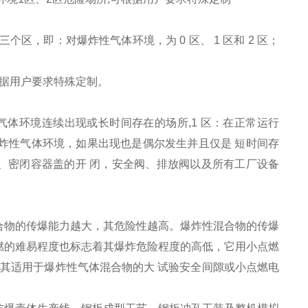
，即：对爆炸性气体环境，为 0 区、 1 区和 2 区；
根据用户要求特殊定制。
：爆炸性气体环境连续出现或长时间存在的场所,1 区：在正常运行
爆炸性气体环境，如果出现也是偶尔发生并且仅是 短时间存
卸、密闭容器盖的开 闭，安全阀、排放阀以及所有工厂设备
合物的传爆能力越大，其危险性越高。爆炸性混合物的传爆
燃的难易程度也标志着其爆炸危险程度的高低，它用小点燃
，按其适用于爆炸性气体混合物的大 试验安全间隙或小点燃电