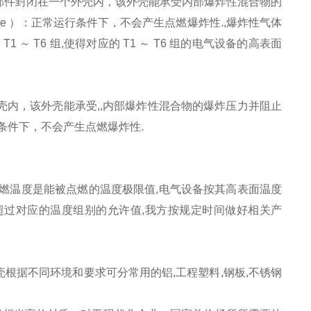
混合物的部件封闭在一个外壳内，该外壳能承受内部爆炸性混合物的
e ）：正常运行条件下，不会产生点燃爆炸性.,爆炸性气体
 T6 组,使得对应的 T1 ～ T6 组的电气设备的高表面
壳内，该外壳能承受,,内部爆炸性混合物的爆炸压力并阻止
条件下，不会产生点燃爆炸性.
燃温度是能被点燃的温度极限值,电气设备按其高表面温度
温度不能超过对应的温度组别的允许值,我方按规定时间做好相关产
根据不同环境和要求可分常用的铝,工程塑料,钢板,不锈钢