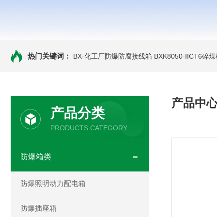
热门关键词：
BX-化工厂防爆防腐接线箱
BXK8050-IICT
产品中
产品分类
PRODUCTS CATEGORY
防爆箱类
防爆照明动力配电箱
防爆插座箱