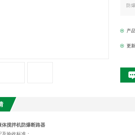
防
磁
标
产
更
情
液体搅拌机防爆断路器
配及验收标准：