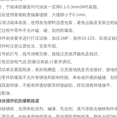
，于箱体防爆面均匀涂抹一层厚0.1-0.3mm3#钙基脂。
后应使用塞规检查隔爆缝隙，大缝隙小于0.1mm。
后清洁箱体表面，使用发泡塑料适度包装，避免运输及安装过程
配过程中零件不允许磕、碰、划伤防爆面。
件前按要求进行打压试验，加压1MP，保持10-12S。应保证
部件时注意位置恰当，安装牢固。
打号机打号，线号清晰完整。接线注意线序颜色及线径。
安装后按电气设,防爆仪表箱,计要求调试。
试结束后紧固线束，装好线槽盖，注意接地线是否连接好。接地线可
的零件防爆面不允许有锈蚀和影响性能、寿命或外观的磕碰、划
须双面焊接，不能有焊透砂眼等焊接缺陷，焊后须将焊缝修平。
盖配做。
液体搅拌机防爆断路器
涂除锈前，先用有机溶剂、碱液、乳化剂、蒸汽等除去钢铁制件
工序完成，内外表面静电喷涂。喷涂用防腐耐候漆，颜色为驼09(