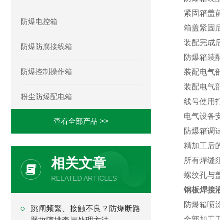
紧固箱盖前
防爆电控箱
箱盖紧固
装配完成
防爆防腐接线箱
防爆箱装
防爆控制操作箱
装配电气部
装配电气
粉尘防爆配电箱
线号使用
电气设备
查看全部产品 >>
防爆箱调
精加工后
相关文章
所有焊缝
螺纹孔与
RELATED ARTICLES
钢板焊接
防爆箱喷
跳闸频繁、接触不良？防爆断路
全部加工