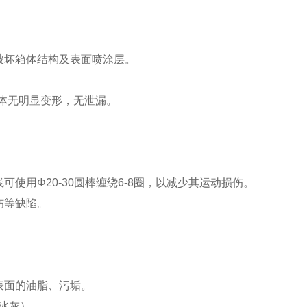
破坏箱体结构及表面喷涂层。
箱体无明显变形，无泄漏。
使用Φ20-30圆棒缠绕6-8圈，以减少其运动损伤。
伤等缺陷。
表面的油脂、污垢。
冰灰）