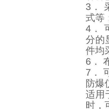
3．
式等
4．
分的
件均
6．
7．
防爆
适用
时，