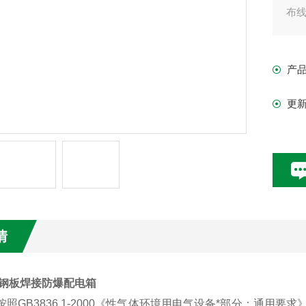
布
产
更
情
质钢板焊接防爆配电箱
照GB3836.1-2000《性气体环境用电气设备*部分：通用要求》