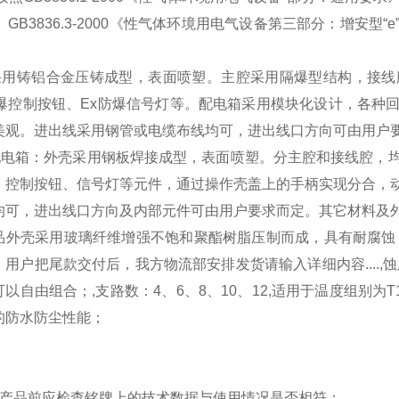
》、GB3836.3-2000《性气体环境用电气设备第三部分：增
采用铸铝合金压铸成型，表面喷塑。主腔采用隔爆型结构，接线
防爆控制按钮、Ex防爆信号灯等。配电箱采用模块化设计，各种
美观。进出线采用钢管或电缆布线均可，进出线口方向可由用户
配电箱：外壳采用钢板焊接成型，表面喷塑。分主腔和接线腔，
、控制按钮、信号灯等元件，通过操作壳盖上的手柄实现分合，
均可，进出线口方向及内部元件可由用户要求而定。其它材料及
品外壳采用玻璃纤维增强不饱和聚酯树脂压制而成，具有耐腐蚀
，用户把尾款交付后，我方物流部安排发货请输入详细内容....
以自由组合；,支路数：4、6、8、10、12,适用于温度组别为T
的防水防尘性能；
：
用产品前应检查铭牌上的技术数据与使用情况是否相符；