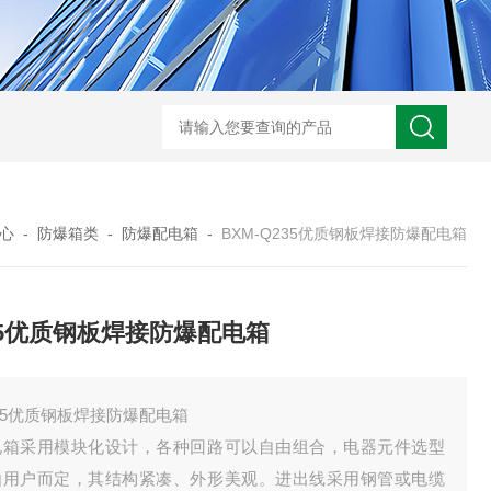
-非标定做防爆电源检修箱
防爆磁力启动器批发价
BXK-户外防爆仪表箱
B
心
-
防爆箱类
-
防爆配电箱
-
BXM-Q235优质钢板焊接防爆配电箱
35优质钢板焊接防爆配电箱
35优质钢板焊接防爆配电箱
电箱采用模块化设计，各种回路可以自由组合，电器元件选型
由用户而定，其结构紧凑、外形美观。进出线采用钢管或电缆