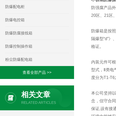
防爆配电柜
防强腐产品外
20区、21
防爆电控箱
防爆箱是按照G
防爆防腐接线箱
隔爆型“d”
防爆控制操作箱
格证。
粉尘防爆配电箱
内装元件可根
型式，Ⅱ类电
查看全部产品 >>
度分为T1-T
相关文章
本公司坚持
念，信守合同
RELATED ARTICLES
保证,设有接