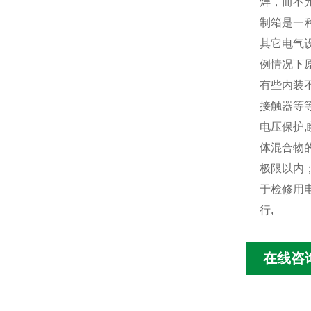
焊，而不
制箱是一种
其它电气
例情况下
有些内装
接触器等
电压保护
体混合物
极限以内
于检修用
行,
在线咨