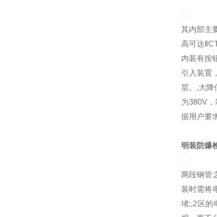
其内部主
高可达ⅡC
内装有按
引入装置
层。,大
为380
据用户要
明装防爆
两段钢管
装时需将
堵;,2