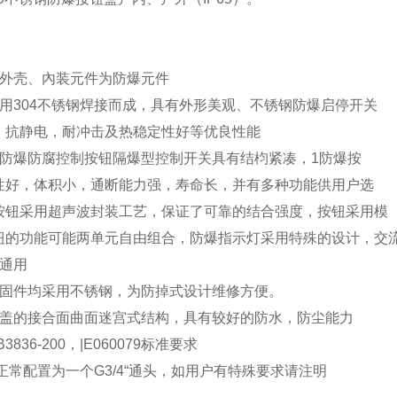
型外壳、內装元件为防爆元件
采用304不锈钢焊接而成，具有外形美观、不锈钢防爆启停开关
、抗静电，耐冲击及热稳定性好等优良性能
钢防爆防腐控制按钮隔爆型控制开关具有结枃紧凑，1防爆按
性好，体积小，通断能力强，寿命长，并有多种功能供用户选
按钮采用超声波封装工艺，保证了可靠的结合强度，按钮采用模
钮的功能可能两单元自由组合，防爆指示灯采用特殊的设计，交
V通用
紧固件均采用不锈钢，为防掉式设计维修方便。
和盖的接合面曲面迷宫式结构，具有较好的防水，防尘能力
3836-200，|E060079标准要求
正常配置为一个G3/4“通头，如用户有特殊要求请注明