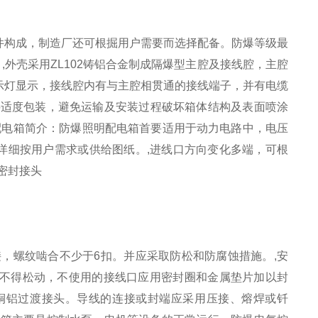
件构成，制造厂还可根掘用户需要而选择配备。防爆等级最
。,外壳采用ZL102铸铝合金制成隔爆型主腔及接线腔，主腔
示灯显示，接线腔内有与主腔相贯通的接线端子，并有电缆
料适度包装，避免运输及安装过程破坏箱体结构及表面喷涂
配电箱简介：防爆照明配电箱首要适用于动力电路中，电压
，详细按用户需求或供给图纸。,进线口方向变化多端，可根
密封接头
，螺纹啮合不少于6扣。并应采取防松和防腐蚀措施。,安
不得松动，不使用的接线口应用密封圈和金属垫片加以封
的铜铝过渡接头。导线的连接或封端应采用压接、熔焊或钎