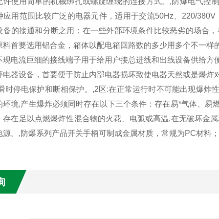
允许使用简单的机械绑扎或螺旋缠绕的连接方式。,防爆电气控
应用范围比较广泛的电器元件，适用于交流50Hz、220/380
设备的接通和分断之用；在一些外部环境条件比较恶劣的场合，
原料首要选用铝合金，箱体以配电箱回路数的多少用多个不一样
不现电流巨细的接线端子用于给用户接总进线和出线设备供给方
等电器设备，首要便于防止内部电器损坏致使电器天然或是爆炸对外
,瞬时停电保护和断相保护。,2区:在正常运行时不可能出现爆
的环境,产生爆炸必须同时存在以下三个条件：存在易*气体、易
；存在足以点燃爆炸性混合物的火花、电弧或高温,在无破坏金属
电源。,防爆系列产品开关手柄可制成金属材质，常规为PC材料
询