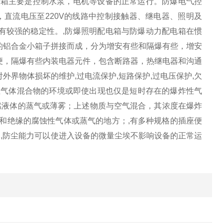
制箱主要是控制水泵，电机等设备的正常运行。防爆电气控
V，直流电压至220V的线路中控制接触器、继电器、照明及
有较强的稳定性。,防爆照明配电箱与防爆动力配电箱在惯
的铝合金小箱子拼接而成，分为增安有些和隔爆有些，增安
便，隔爆有些内装电器元件，包含断路器，热继电器和沟通
界物体损坏的维护,过电流保护,短路保护,过电压保护,欠
炸性气体混合物的环境或即使出现也仅是短时存在的爆炸性气
燃液体的蒸气或薄雾；上述物质与空气混合，其浓度在爆炸
和绝缘的腐蚀性气体或蒸气的地方；,有多种规格的插座便
；,防尘能力可以使进入设备的微量尘埃不影响设备的正常运