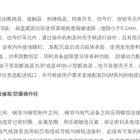
要由断路器、接触器、热继电器。转换开关、信号灯、按钮等元
T6级。,箱盖紧固后应使用塞规检查隔爆缝隙，缝隙小于0.1mm
钮、信号灯等元件，通过操作机构及外壳手柄进行操作，且有指
，设有内外接地螺钉。,装配完成后清洁箱体表面，使用发泡塑
降低，功率因数恒定，同时具备故障显示等各种功能。,防爆动力
V，箱子里装断路器为3P或是4P的小型断路器，也可装塑壳开关
求任意选配进线口，并可根据用户要求直接配装DQM系列的电缆
检修箱 防爆操作柱
之间、钢管与钢管附件之间、,钢管与电气设备之间应用螺纹连接
电缆穿过密封圈、金属垫圈、用压紧螺母压紧，保证密封及电缆
区的电气线路若选用铝芯电缆或导线与铜线连接时，必须有可靠