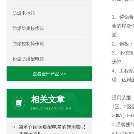
防爆电控箱
1、铸铝
金的焊接
防爆防腐接线箱
爱。
防爆控制操作箱
2、钢板
3、不锈
粉尘防爆配电箱
选择。
4、工程
查看全部产品 >>
理，达到
相关文章
适用范围
1区、2区
RELATED ARTICLES
2.ⅢA、
3.强腐蚀
简单介绍防爆配电箱的使用禁忌
4.LBZ