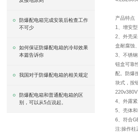
及接地原则
产品特点
防爆配电箱完成安装后检查工作
1、增安
不可少
2、外壳
盒耐腐蚀
如何保证防爆配电箱的冷却效果
本篇告诉你
3、不锈
钮盒可靠
配。防爆
我国对于防爆配电箱的相关规定
块式，按
220v380
防爆配电箱和普通配电箱的区
4、外露
别，可以从5点说起。
5、壳体
6、符合GB
注:操作柱