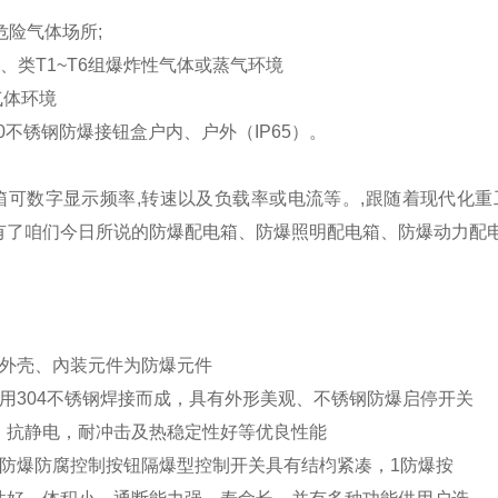
危险气体场所;
HB、类T1~T6组爆炸性气体或蒸气环境
气体环境
8050不锈钢防爆接钮盒户内、户外（IP65）。
箱可数字显示频率,转速以及负载率或电流等。,跟随着现代化
有了咱们今日所说的防爆配电箱、防爆照明配电箱、防爆动力配
型外壳、內装元件为防爆元件
采用304不锈钢焊接而成，具有外形美观、不锈钢防爆启停开关
、抗静电，耐冲击及热稳定性好等优良性能
钢防爆防腐控制按钮隔爆型控制开关具有结枃紧凑，1防爆按