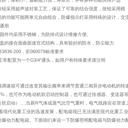
性好，体积小，通断能力强，寿命长，并有多种功能供用户选
按钮采用超声波封装工艺，保证了可靠的结合强度，按钮采用模
钮的功能可能两单元自由组合，防爆指示灯采用特殊的设计，交
V通用
紧固件均采用不锈钢，为防掉式设计维修方便。
和盖的接合面曲面迷宫式结构，具有较好的防水，防尘能力
3836-200，|E060079标准要求
正常配置为一个G3/4“通头，如用户有特殊要求请注明
频调速箱可通过改变其输出频率来调节普通三相异步电动机的转
~60%，也可作为电动机软启动控制器，也可通过传感器、变送
（软启动），,当易R气体或蒸气比空气重时，电气线路应在管道
随着现代化重工业的迅速发展，配电箱现已无法满意现代化重工
防爆动力配电箱。下面咱们来说一下防爆照明配电箱与防爆动力