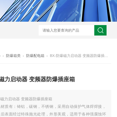
-非标定做防爆电源检修箱
防爆磁力启动器批发价
BXK-户外防爆仪表箱
B
心
-
防爆箱类
-
防爆配电箱
-
BX-防爆磁力启动器 变频器防爆插座箱
磁力启动器 变频器防爆插座箱
爆磁力启动器 变频器防爆插座箱
壳材质有：铸铝，碳钢，不锈钢，采用自动保护气体焊焊接，
接后表面经过特殊抛光处理，外形美观，适用于各种强腐蚀环