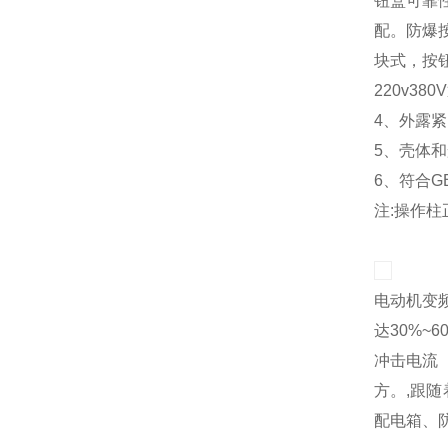
钮盒可靠
配。防爆
块式，按
220v380
4、外露
5、壳体
6、符合GB
注:操作柱
电动机变
达30%
冲击电流
方。,跟
配电箱、