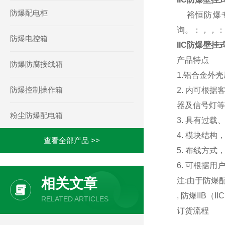
防爆配电柜
裕恒防爆专
询。：，，：
防爆电控箱
IIC防爆壁挂
产品特点
防爆防腐接线箱
1.
铝合金外壳
防爆控制操作箱
2. 内可根据
器及信号灯等
粉尘防爆配电箱
3. 具有过载
4. 模块结
查看全部产品 >>
5. 布线方
6. 可根据
相关文章
注:由于防爆
, 防爆IIB（I
RELATED ARTICLES
订货流程