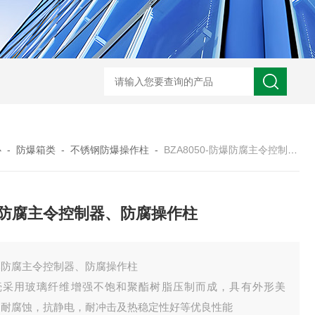
-非标定做防爆电源检修箱
防爆磁力启动器批发价
BXK-户外防爆仪表箱
B
心
-
防爆箱类
-
不锈钢防爆操作柱
-
BZA8050-防爆防腐主令控制器、防腐操作柱
防腐主令控制器、防腐操作柱
爆防腐主令控制器、防腐操作柱
壳采用玻璃纤维增强不饱和聚酯树脂压制而成，具有外形美
，耐腐蚀，抗静电，耐冲击及热稳定性好等优良性能