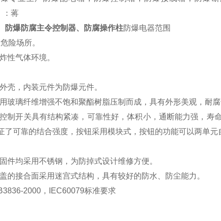
，：蒋
：
防爆防腐主令控制器、防腐操作柱
防爆电器范围
区危险场所。
爆炸性气体环境。
型外壳，内装元件为防爆元件。
采用玻璃纤维增强不饱和聚酯树脂压制而成，具有外形美观，耐
型控制开关具有结构紧凑，可靠性好，体积小，通断能力强，寿
保证了可靠的结合强度，按钮采用模块式，按钮的功能可以两单元自
紧固件均采用不锈钢，为防掉式设计维修方便。
和盖的接合面采用迷宫式结构，具有较好的防水、防尘能力。
3836-2000，IEC60079标准要求