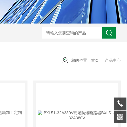
-非标定做防爆电源检修箱
防爆磁力启动器批发价
BXK-户外防爆仪表箱
B
您的位置：
首页
-
产品中心