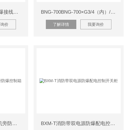
AH304/316材质不锈钢防爆接线盒 电缆分线盒
BNG-700BNG-700×G3/4（内）/G1（外）防爆挠性连接管
要询价
了解详情
我要询价
BXK-IP54 IP65等级设备机旁防爆控制箱
BXM-T消防带双电源防爆配电控制开关柜